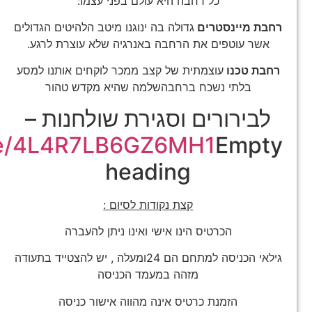
כל רחבה היא עולם בפני עצמו:
רחבת מיינסטרים
גדולה בה ינוגנו מיטב הלהיטים הגדולים
אשר עוטפים את הרחבה באנרגיה שלא עוצרת לרגע.
רחבת טכנו
עוצמתית של קצב ממכר לוקחים אותנו למסע
בלתי נשכח ברחבהשלמה שהיא מקדש טהור
לבירורים וסגירת שולחנות –
ge/4L4R7LB6GZ6MH1
Empty
heading
קצת נקודות לסיום :
הכרטיס הינו אישי ואינו ניתן להעברה
גילאי הכניסה למתחם הם 24ומעלה , יש להצטייד בתעודה
מזהה במעמד הכניסה
הזמנת כרטיס אינה מהווה אישור כניסה