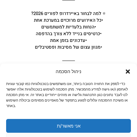
⭐ למה לבחור באיירדרופ לפורים 2026?
•כל האירועים מרוכזים במערכת אחת
•הנחות בלעדיות למשתמשים
•כרטיסים בנייד ללא צורך בהדפסה
•עדכונים בזמן אמת
•מגוון עצום של מסיבות ופסטיבלים
⸻
ניהול הסכמה
🎟 כרטיסים למסיבות פורים 2026 – איך
לחסוך?
כדי לספק את החוויה הטובה ביותר, אנו משתמשים בטכנולוגיות כמו קובצי עוגיות
לאחסון ו/או גישה למידע מהמכשיר. מתן הסכמה לשימוש בטכנולוגיות אלה יאפשר
לנו לעבד נתונים כגון התנהגות גלישה או מזהים ייחודיים באתר זה. אי מתן הסכמה
מחירי כרטיסים בפורים מטפסים מהר ככל שמתקרבים לאירוע.
או משיכת ההסכמה עלולים לפגוע בתפקוד של מאפיינים מסוימים וביכולת השימוש
בדרך כלל טווח המחירים נע בין 200–450 ₪, ובאירועי שיא אפילו
באתר.
עד 500 ₪ ביום האירוע.
רכישה מוקדמת דרכינו מאפשרת לכם ליהנות ממחירים נמוכים
יותר וקופוני הנחה ייחודיים.
אני מאשר/ת