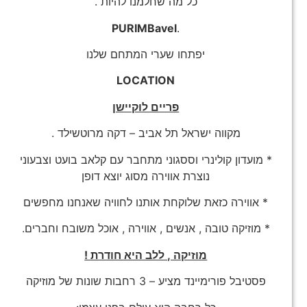
כל מה שחלמנו להיות .
PURIMBavel
.
יפתחו שערי המתחם שלנו
LOCATION
פריים לוקיישן
מקווה ישראל תל אביב – דקה מרוטשילד .
* מועדון קולינרי וססגוני מתחבר עם קלאב בועט וצבעוני
נוצרת אווירה מסוג יוצא דופן
* אווירה כזאת שלוקחת אותנו לחוויה שאנחנו מחפשים
* מוזיקה טובה , אנשים , אווירה , אוכל משובח וחברים.
מוזיקה , ללב היא חודרת !
פסטיבל פורימיינד מציע – 3 רחבות שונות של מוזיקה