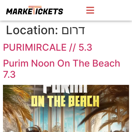
דרום
Location:
PURIMIRCALE // 5.3
Purim Noon On The Beach
7.3