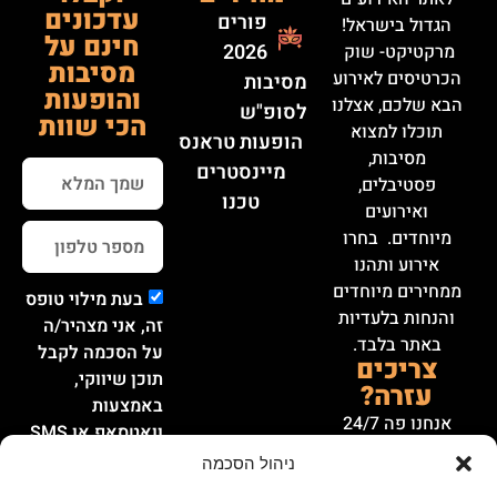
עדכונים
פורים
הגדול בישראל!
חינם על
2026
מרקטיקט- שוק
מסיבות
הכרטיסים לאירוע
מסיבות
והופעות
הבא שלכם, אצלנו
לסופ"ש
הכי שוות
תוכלו למצוא
הופעות טראנס
מסיבות,
מיינסטרים
פסטיבלים,
טכנו
ואירועים
מיוחדים. בחרו
אירוע ותהנו
ממחירים מיוחדים
בעת מילוי טופס
והנחות בלעדיות
זה, אני מצהיר/ה
באתר בלבד.
על הסכמה לקבל
צריכים
תוכן שיווקי,
עזרה?
באמצעות
אנחנו פה 24/7
וואטסאפ או SMS.
לעזור לכם ולתת
ניהול הסכמה
הרשמה
את המענה הטוב